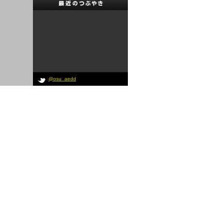
@osu_aedd