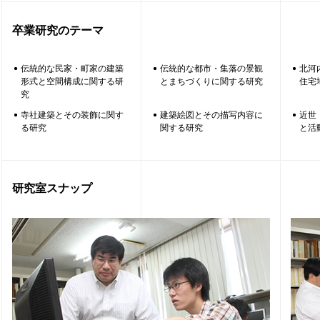
卒業研究のテーマ
伝統的な民家・町家の建築
伝統的な都市・集落の景観
北河
形式と空間構成に関する研
とまちづくりに関する研究
住宅
究
寺社建築とその装飾に関す
建築絵図とその描写内容に
近世
る研究
関する研究
と活
研究室スナップ