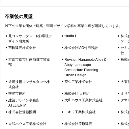
卒業後の展望
以下の企業や団体で建築・環境デザイン学科の卒業生達が活躍しています。
鳳コンサルタント(株)環境デ
studio-L
株式
ザイン研究所
ケー
西松建設株式会社
株式会社IAO竹田設計
セキ
社
京都市都市計画局都市景観
Royston Hanamoto Alley &
株式
部
Abey Landscape
Architecture Planning
Urban Design
近畿技術コンサルタンツ株
斎久工業株式会社
大東
式会社
交野市役所
株式会社 大林組
ミサ
建築デザイン事務所
大和ハウス工業株式会社
タマ
ATELIER M
株式会社遠藤照明
トキワ工業株式会社
株式
大和ハウス工業株式会社
株式会社笹原建設
株式