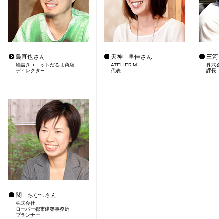
島直也さん
天神 里佳さん
三河
絵描きユニットだるま商店
ATELIER M
株式
ディレクター
代表
課長
関 ちなつさん
株式会社
ローバー都市建築事務所
プランナー