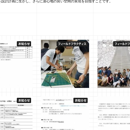
を設計計画に生かし、さらに居心地の良い空間の実現を目指すことです。
年度大学院ゼミナー
1回生 フィールドプラクテ
1回生 フィールド
究発表会プログラム
ィス１ Bグループ
ィス１ Ａグルー
1月12日
船曵
2013年7月4日
船曵
2013年6月4日
船曵