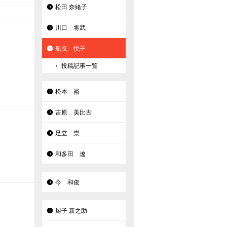
松田 奈緒子
川口 将武
船曵 悦子
投稿記事一覧
松本 裕
吉原 美比古
足立 崇
和多田 遼
今 和俊
厨子 新之助