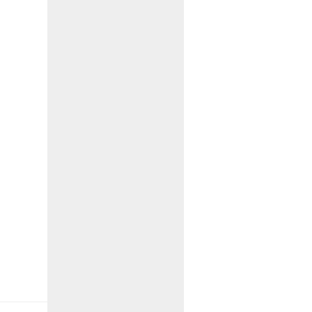
）
）
）