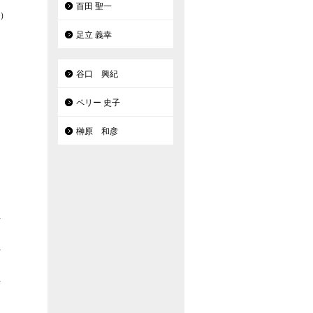
百田 聖一
月）
足立 義幸
谷口 興紀
ペリー 史子
榊原 和彦
科
科
科