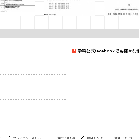
年度の大学院博士前
新４回生研究室配属等のス
平成25年度卒研ゼ
 修士論文 修士作
ケジュールについて
イダンスのお知ら
聴会
2013年2月6日
船曵
2013年2月4日
船曵
月13日
船曵
学科公式facebookでも様々
て
プライバシーポリシー
お問い合わせ
関連リンク
交通アクセス