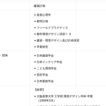
建築計画
造形心理学
都市計画
フィールドプラクティス
都市環境デザイン演習 I・II
建築・環境デザイン及び計画演習
卒業研究
・団体
日本建築学会
日本インテリア学会
こども環境学会
意匠学会
日本家政学会
【経歴】
大阪産業大学 工学部 環境デザイン学科 卒業
（1999年3月）