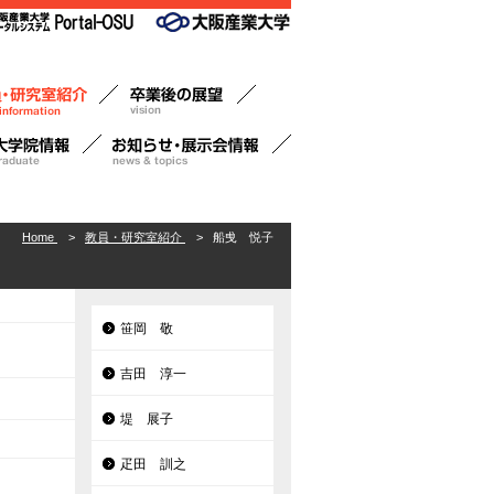
Home
>
教員・研究室紹介
>
船曵 悦子
笹岡 敬
吉田 淳一
堤 展子
疋田 訓之