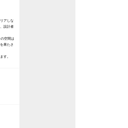
リアしな
、設計者
その空間は
を果たさ
ます。