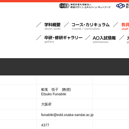
船曵 悦子 [教授]
Etsuko Funabiki
大阪府
funabiki@edd.osaka-sandai.ac.jp
4377