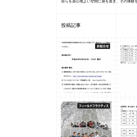
自らを居心地よい空間に身を置き、その体験
投稿記事
卒業研究梗概の原稿締め切
平成25
りについて
ルⅡ研
2014年1月29日
船曵
2013年1