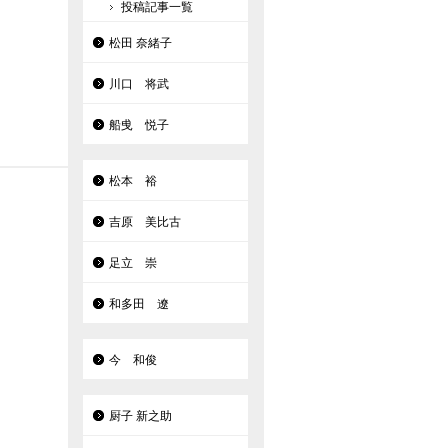
投稿記事一覧
松田 奈緒子
川口 将武
船曵 悦子
松本 裕
吉原 美比古
足立 崇
和多田 遼
今 和俊
厨子 新之助