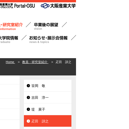
Home
>
教員・研究室紹介
>
疋田 訓之
笹岡 敬
吉田 淳一
堤 展子
疋田 訓之