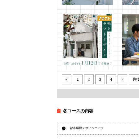
3年生 建築デザイン演習Ⅱ
「優秀
第2課題
究展 202
Exhibi
2025年2月22日
管理者
お知ら
2025年1
特別講演会：吉澤 敬子氏
⼤学で
現代美術とクラフトデザイ
ピュー
ン
«
1
2
3
4
»
最
2023年1
2024年1月11日
管理者
各コースの内容
都市環境デザインコース