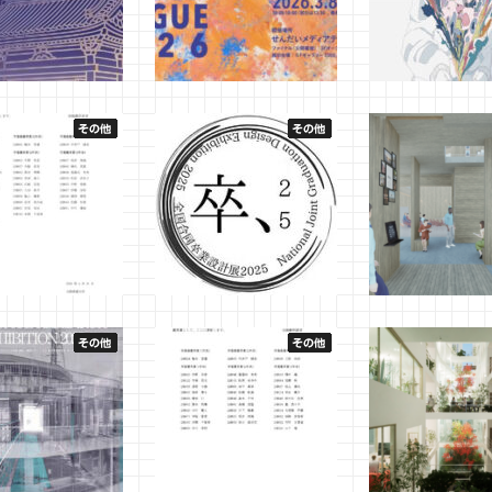
Review 2026 にお
せんだいデザインリーグ
Diploma × KYO
蒲田有希さん（吉原
2026 において菖蒲田有希さ
菖蒲田有希さん（
が全国60選に入選
ん（吉原研究室）が全国
室）が本田昌昭賞
た。
100選に入選しました。
ました。
月18日
管理者
2026年3月18日
管理者
2026年3月18日
管理者
賞 【2024年度 建
全国合同卒業設計展「卒、
2年生 CAD・CG
境デザイン学科】
２５」において、全国50選
2025年2月22日
管理者
に大須賀司優さん（吉原研
月27日
管理者
究室）が選出されました。
2025年3月15日
管理者