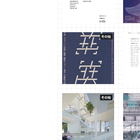
学業優秀賞 【2025年度 建
Design 
築・環境デザイン学科】
いて菖
研究室）
2026年5月24日
管理者
しまし
2026年3
大阪産業大学 デザイン工学
学業優秀
部 建築・環境デザイン学科
築・環
卒業研究展 2025
2025年4
2025年12月19日
管理者