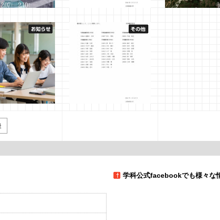
卒業研究展 修士研
学業優秀賞 【2023年度 建
3年生 建築デザイ
5（Graduation
築・環境デザイン学科】
第2課題
tion 2025）」開催の
2024年5月28日
管理者
2024年1月22日
管理者
せ
月22日
管理者
の学修とノートコン
学業優秀賞 【2022年度 建
ターについて
築・環境デザイン学科】
後
1月30日
管理者
2023年5月11日
管理者
学科公式facebookでも様々