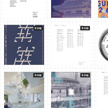
学業優秀賞 【2025年度 建
Design Review 2026 にお
せん
築・環境デザイン学科】
いて菖蒲田有希さん（吉原
202
研究室）が全国60選に入選
ん（
2026年5月24日
管理者
しました。
100
2026年3月18日
管理者
2026
大阪産業大学 デザイン工学
学業優秀賞 【2024年度 建
全国
部 建築・環境デザイン学科
築・環境デザイン学科】
２５」
卒業研究展 2025
に大
2025年4月27日
管理者
究室
2025年12月19日
管理者
2025