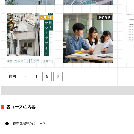
3年生 建築デザイン演習Ⅱ
「優秀卒業研究展 修士研
学業優
第2課題
究展 2025（Graduation
築・
Exhibition 2025）」開催の
2025年2月22日
管理者
2024
お知らせ
2025年1月22日
管理者
特別講演会：吉澤 敬子氏
⼤学での学修とノートコン
学業優
現代美術とクラフトデザイ
ピューターについて
築・
ン
最初
«
4
5
6
2023年11月30日
管理者
2023
2024年1月11日
管理者
各コースの内容
都市環境デザインコース