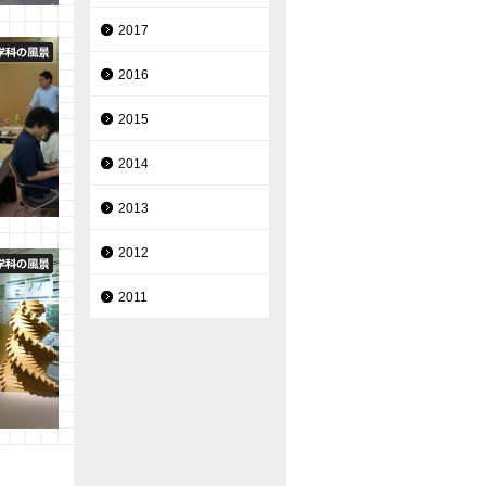
スが開催
2017
2016
2015
2014
2013
とこづく
「話し
2012
ション講
2011
ティス
 健太郎