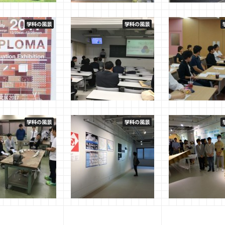
環境デザイン及び計
１F ギャラリースペースが
オープンキャンパ
の作品紹介（福井
キレイになりました！
されました。
2018年8月8日
明界
2018年6月24日
鈴木
月1日
福井
展2017
４回生 卒業研究中間審査
地元のＥもん・Ａ
会
りプロジェクトが
月9日
明界
方・コミュニケー
2017年10月31日
明界
座」を受講
2017年9月20日
 卒業研究中間審査
H27年度卒業研究 学外機
フィールドプラク
関出展作品 １階ギャラリ
Ⅱ 講評会
ー展示
1月23日
管理者
2015年12月15日
竹口