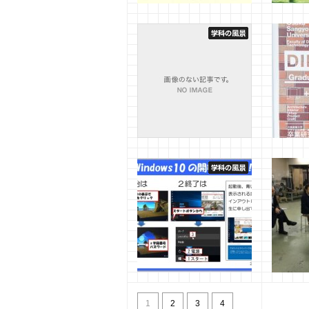
2019年度 学科表彰授与
建築・
画演習
2020年3月31日
福井
研）
2019年8
優秀卒業研究展/修士研究展
卒業研究
2018
2018年1
2018年2月10日
松原
演習室パソコンの利用につ
４年生
いて
会
1
2
3
4
2017年3月19日
福井
2016年1