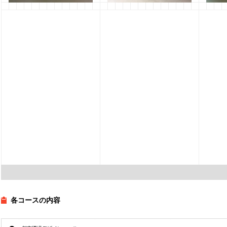
フィールドプラクティス
10月オープンキャンパス開
８月
Ⅱ 講評会
催
催
2015年12月15日
竹口 健太郎
2015年10月6日
鈴村 僚子
2015
各コースの内容