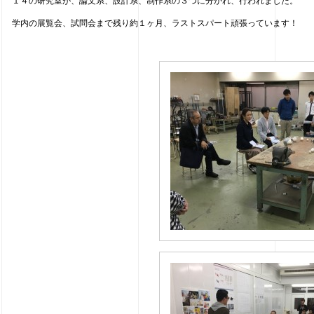
１４の研究室が、論文系、設計系、制作系の３つに分かれ、行われました。
学内の展覧会、試問会まで残り約１ヶ月、ラストスパート頑張っています！