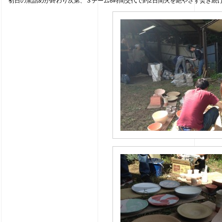
初日の窯詰めが終わり次第、３チーム8時間交代で約2日間火を絶やさず焚き続