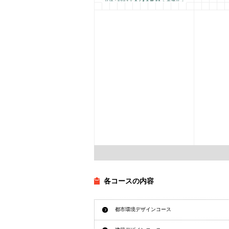
特別講演会：吉澤 敬子氏
現代美術とクラフトデザイ
ン
2024年1月11日
管理者
各コースの内容
都市環境デザインコース