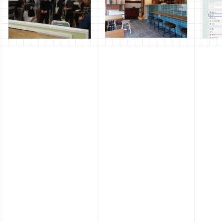
３回⽣インテリアコース /
⾮常勤講師の⼟井康啓先⽣
13号館
株式会社エービーシー商会
(本学科修了⽣)のwebサイト
でき
大阪ショールーム見学会
ができました
2017
2017年11月22日
管理者
2017年6月27日
管理者