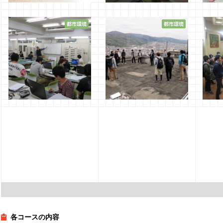
3回生 都市環境デザインコ
３回生 都市環境デザイン
4回
ース 第7回アーバンデザイ
コース
議20
ン甲子園
ショ
2016年12月17日
佐藤
2016年12月22日
佐藤
2016
3回生 都市環境デザインコ
3回生 都市環境デザインコ
３回
ース
ース
コー
2016年7月13日
佐藤
2016年5月30日
佐藤
2016
各コースの内容