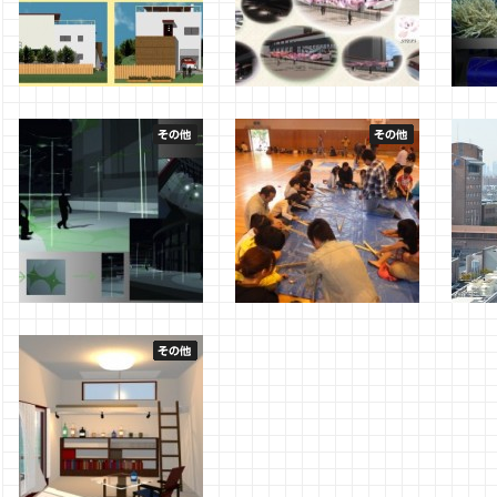
２年生 CAD及びコンピュ
環境デザイン基礎実習
環境
ータ造形実習II
Ⅳ（コミュニティパークの
Ⅳ（
設計）Cクラス お取り置
設計
2012年2月3日
福井
き作品決まる！
作品
2012年1月18日
川口
2011
環境デザイン基礎実習
チクリンチック2011を開催
キャ
Ⅳ（コミュニティパークの
しました
2011
設計）Ｂクラス お取り置
2011年11月3日
川口
き作品決まる！
2011年11月4日
川口