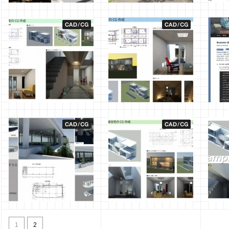
2年生 CAD・CG演習Ⅱ
桜
CAD
前期
2023年3月16日
管理者
2021年4月1日
福井
2019
CAD・CG演習I 2018年度
CAD・CG演習I の2017年度
Illust
前期の作品紹介
作品紹介
2017
2018年8月5日
福井
2017年9月6日
福井
CAD・CG演習II の作品紹介
CAD・CG演習Iの最終課題
3ds 
が終わりました！
CAD
2016年2月9日
福井
1
2
2015年8月6日
福井
2015