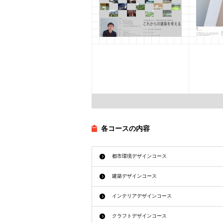
大阪産業大学 特別招​​聘記
大阪産
念講演 伊東豊雄氏​特別​講
任記念講
演会
特別​講
2011年12月5日
山口
2011年1
各コースの内容
都市環境デザインコース
建築デザインコース
インテリアデザインコース
クラフトデザインコース