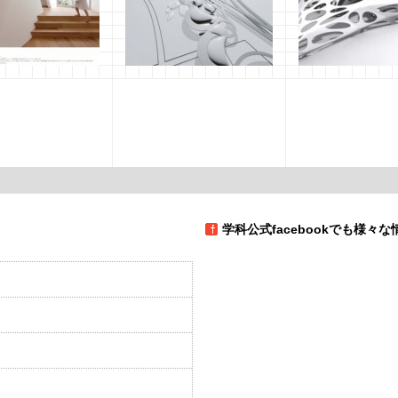
業大学 特任教授就
実習作品紹介
実習作品紹介
演 竹口健太郎氏​
2011年7月14日
山口
2011年7月14日
山口
演会
2月5日
山口
学科公式facebookでも様々