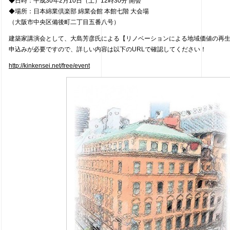
◆日時：平成30年2月10日（土）12時30分 開会
◆場所：日本綿業倶楽部 綿業会館 本館七階 大会場
（大阪市中央区備後町二丁目五番八号）
建築家講演会として、大島芳彦氏による【リノベーションによる地域価値の再
申込みが必要ですので、詳しい内容は以下のURLで確認してください！
http://kinkensei.net/free/event