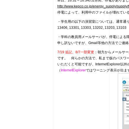
本日、16:32～16:34の2分間、停電がありま
http://www.kepco.co.jp/energy_supply/supp
停電によって、利用中のファイルが壊れてい
・学生用の以下の演習室については、通常通
13406, 13301, 13303, 13202, 13203, 13103
・学科の教員用メールサーバが、停電による
申し訳ないですが、Gmail等他の方法でご連
7/19 追記、8/7一部変更
：朝方からメールサー
です。 何らかの方法で、私まで仮のパスワ
いただくと可能ですが、InternetExplore
（
InternetExplorer
ではワーニング表示が出ま