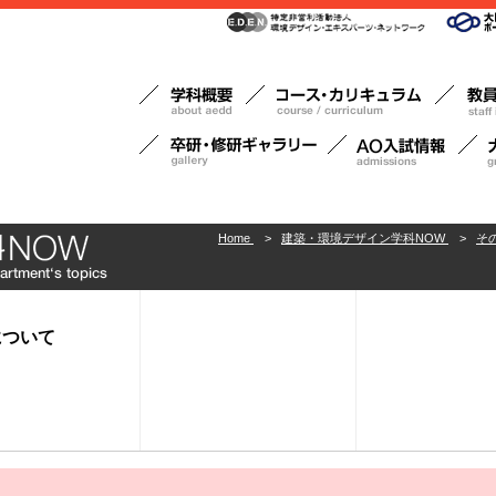
Home
>
建築・環境デザイン学科NOW
>
そ
について