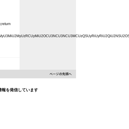
);return
MCU3MyU3MiU2MyUzRCUyMiU2OCU3NCU3NCU3MCUzQSUyRiUyRiU2QiU2NSU2OSU
な情報を発信しています