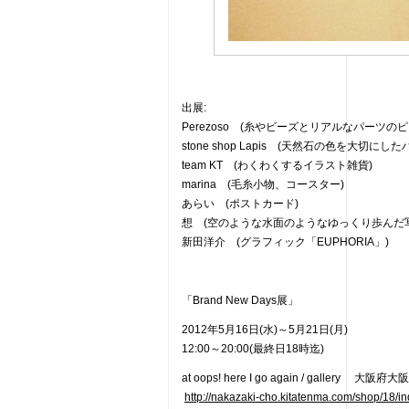
出展:
Perezoso (糸やビーズとリアルなパーツ
stone shop Lapis (天然石の色を大切
team KT (わくわくするイラスト雑貨)
marina (毛糸小物、コースター)
あらい (ポストカード)
想 (空のような水面のようなゆっくり歩んだ
新田洋介 (グラフィック「EUPHORIA」)
「Brand New Days展」
2012年5月16日(水)～5月21日(月)
12:00～20:00(最終日18時迄)
at oops! here I go again / gallery 大阪
http://nakazaki-cho.kitatenma.com/shop/18/in